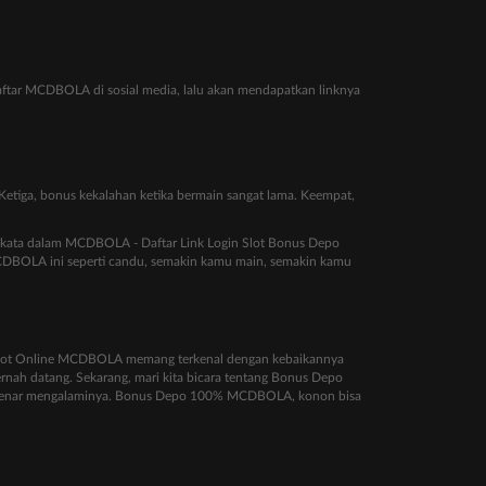
aftar MCDBOLA di sosial media, lalu akan mendapatkan linknya
Ketiga, bonus kekalahan ketika bermain sangat lama. Keempat,
p kata dalam MCDBOLA - Daftar Link Login Slot Bonus Depo
e MCDBOLA ini seperti candu, semakin kamu main, semakin kamu
 Slot Online MCDBOLA memang terkenal dengan kebaikannya
rnah datang. Sekarang, mari kita bicara tentang Bonus Depo
r-benar mengalaminya. Bonus Depo 100% MCDBOLA, konon bisa