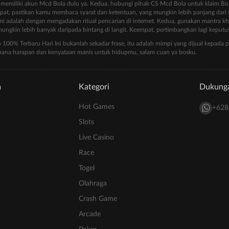
miliki akun Mcd Bola dulu ya. Kedua, hubungi pihak CS Mcd Bola untuk klaim Bo
pat, pastikan kamu membaca syarat dan ketentuan, yang mungkin lebih panjang dar
i adalah dengan mengadakan ritual pencarian di internet. Kedua, gunakan mantra
ng mungkin lebih banyak daripada bintang di langit. Keempat, pertimbangkan lagi ke
0% Terbaru Hari Ini bukanlah sekadar frase, itu adalah mimpi yang dijual kepada pa
 mana harapan dan kenyataan manis untuk hidupmu, salam cuan ya bosku.
m
Kategori
Dukung
Hot Games
+628
Slots
Live Casino
Race
Togel
Olahraga
Crash Game
Arcade