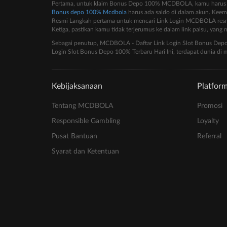
Pertama, untuk klaim Bonus Depo 100% MCDBOLA, kamu harus me
Bonus depo 100% Mcdbola
harus ada saldo di dalam akun. Keem
Resmi Langkah pertama untuk mencari Link Login MCDBOLA resm
Ketiga, pastikan kamu tidak terjerumus ke dalam link palsu, ya
Sebagai penutup, MCDBOLA - Daftar Link Login Slot Bonus Depo 10
Login Slot Bonus Depo 100% Terbaru Hari Ini, terdapat dunia di
Kebijaksanaan
Platfor
Tentang MCDBOLA
Promosi
Responsible Gambling
Loyalty
Pusat Bantuan
Referral
Syarat dan Ketentuan