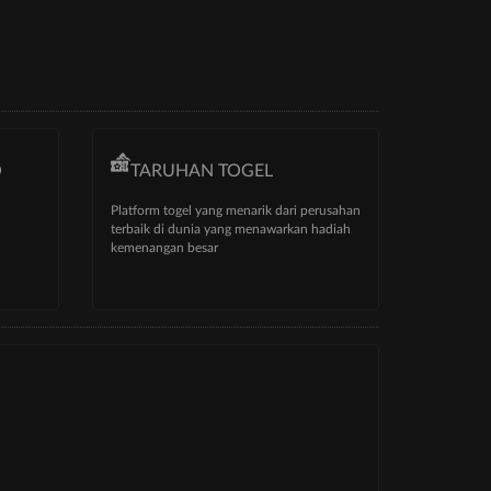
O
TARUHAN TOGEL
Platform togel yang menarik dari perusahan
terbaik di dunia yang menawarkan hadiah
kemenangan besar