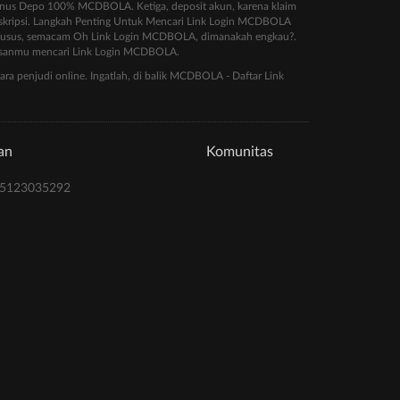
nus Depo 100% MCDBOLA. Ketiga, deposit akun, karena klaim
i skripsi. Langkah Penting Untuk Mencari Link Login MCDBOLA
 khusus, semacam Oh Link Login MCDBOLA, dimanakah engkau?.
putusanmu mencari Link Login MCDBOLA.
ra penjudi online. Ingatlah, di balik MCDBOLA - Daftar Link
an
Komunitas
5123035292