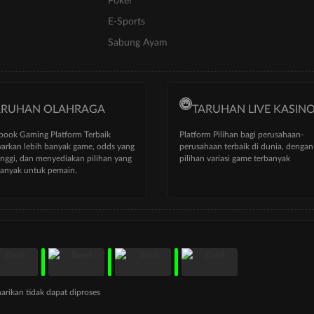
Poker
E-Sports
Sabung Ayam
ARUHAN OLAHRAGA
TARUHAN LIVE KASIN
book Gaming Platform Terbaik
Platform Pilihan bagi perusahaan-
rkan lebih banyak game, odds yang
perusahaan terbaik di dunia, dengan
tinggi, dan menyediakan pilihan yang
pilihan variasi game terbanyak
banyak untuk pemain.
arikan tidak dapat diproses