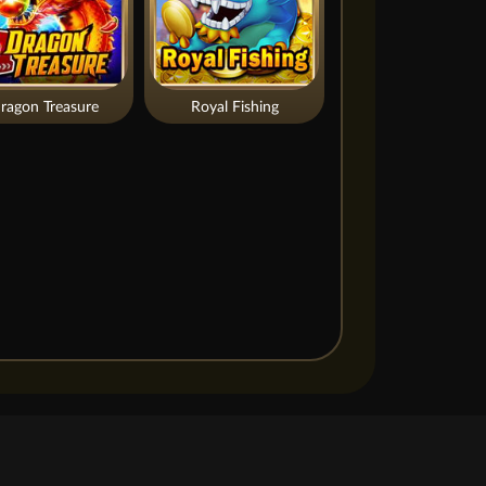
ragon Treasure
Royal Fishing