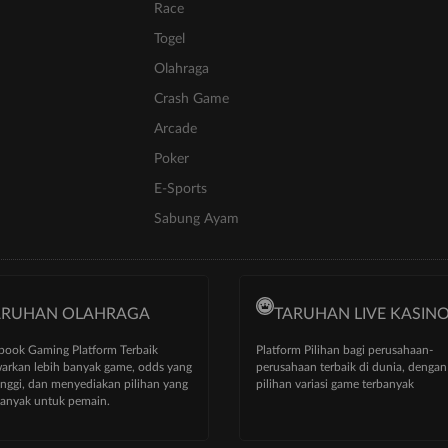
Race
Togel
Olahraga
Crash Game
Arcade
Poker
E-Sports
Sabung Ayam
ARUHAN OLAHRAGA
TARUHAN LIVE KASIN
book Gaming Platform Terbaik
Platform Pilihan bagi perusahaan-
rkan lebih banyak game, odds yang
perusahaan terbaik di dunia, dengan
tinggi, dan menyediakan pilihan yang
pilihan variasi game terbanyak
banyak untuk pemain.