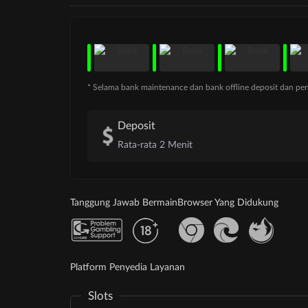
* Selama bank maintenance dan bank offline deposit dan pen
Deposit
Rata-rata 2 Menit
Tanggung Jawab Bermain
Browser Yang Didukung
Platform Penyedia Layanan
Slots