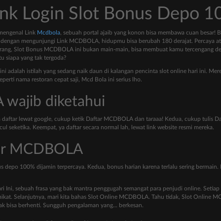
k Login Slot Bonus Depo 10
k mengenal Link
Mcdbola
, sebuah portal ajaib yang konon bisa membawa cuan besar! 
h, dengan mengunjungi Link MCDBOLA, hidupmu bisa berubah 180 derajat. Percaya atau
ang, Slot Bonus MCDBOLA ini bukan main-main, bisa membuat kamu tercengang de
u siapa yang tak tergoda?
ni adalah istilah yang sedang naik daun di kalangan pencinta slot online hari ini. M
perti nama restoran cepat saji, Mcd Bola ini serius lho.
wajib diketahui
daftar lewat google, cukup ketik Daftar MCDBOLA dan taraaa! Kedua, cukup tulis D
l seketika. Keempat, ya daftar secara normal lah, lewat link website resmi mereka.
ftar MCDBOLA
s depo 100% dijamin terpercaya. Kedua, bonus harian karena terlalu sering bermain. 
 Ini, sebuah frasa yang bak mantra penggugah semangat para penjudi online. Setia
memikat. Selanjutnya, mari kita bahas Slot Online MCDBOLA. Tahu tidak, Slot Onlin
k bisa berhenti. Sungguh pengalaman yang... berkesan.