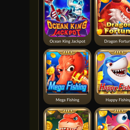
Ocean King Jackpot
Dragon Fortu
Mega Fishing
Happy Fishin