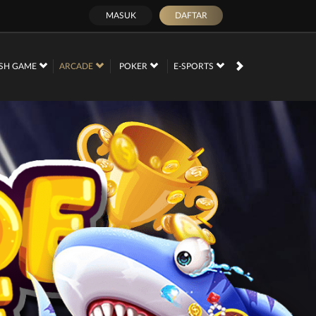
MASUK
DAFTAR
SH GAME
ARCADE
POKER
E-SPORTS
SABUNG AYAM