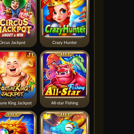
Circus Jackpot
Crazy Hunter
tune King Jackpot
All-star Fishing