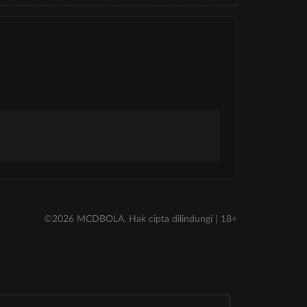
©2026 MCDBOLA. Hak cipta dilindungi | 18+