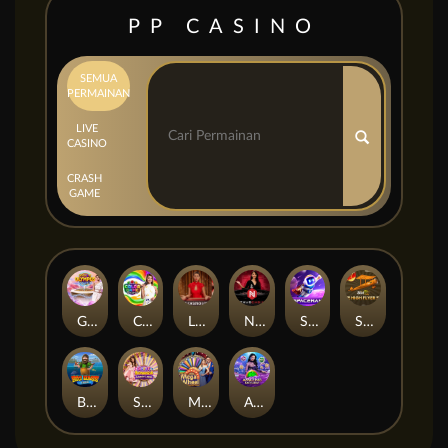
PP CASINO
SEMUA
PERMAINAN
LIVE
CASINO
CRASH
GAME
Gates of Olympus Roulette
Color Game Bonanza
Live Casino Lobby
Nexus Lounge
Spaceman
Slot88 High Flyer
Big Bass Crash
Sweet Bonanza Candyland
Mega Wheel
Amazing Baccarat