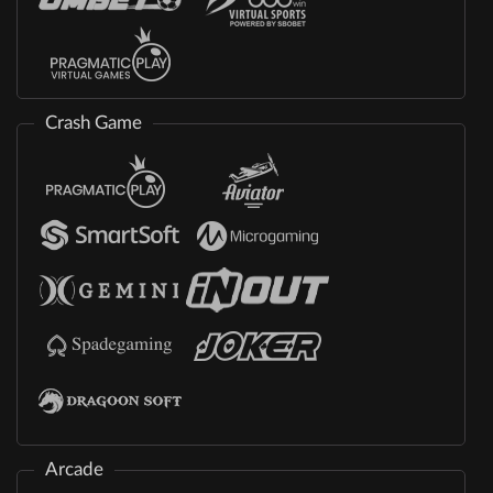
Crash Game
Arcade