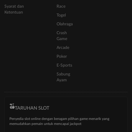
Syarat dan
Race
Ketentuan
Togel
Olahraga
Crash
Game
Arcade
Poker
E-Sports
Sabung
Ayam
TARUHAN SLOT
Penyedia slot online dengan beragam pilihan game menarik yang
memudahkan pemain untuk mencapai jackpot