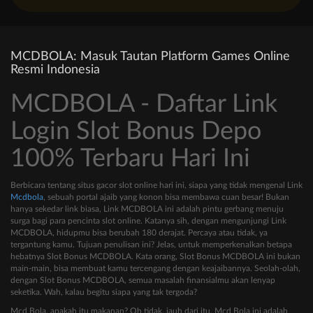
MCDBOLA: Masuk Tautan Platform Games Online
Resmi Indonesia
MCDBOLA - Daftar Link
Login Slot Bonus Depo
100% Terbaru Hari Ini
Berbicara tentang situs gacor slot online hari ini, siapa yang tidak mengenal Link
Mcdbola
, sebuah portal ajaib yang konon bisa membawa cuan besar! Bukan
hanya sekedar link biasa, Link MCDBOLA ini adalah pintu gerbang menuju
surga bagi para pencinta slot online. Katanya sih, dengan mengunjungi Link
MCDBOLA, hidupmu bisa berubah 180 derajat. Percaya atau tidak, ya
tergantung kamu. Tujuan penulisan ini? Jelas, untuk memperkenalkan betapa
hebatnya Slot Bonus MCDBOLA. Kata orang, Slot Bonus MCDBOLA ini bukan
main-main, bisa membuat kamu tercengang dengan keajaibannya. Seolah-olah,
dengan Slot Bonus MCDBOLA, semua masalah finansialmu akan lenyap
seketika. Wah, kalau begitu siapa yang tak tergoda?
Mcd Bola, apakah itu makanan? Oh tidak, jauh dari itu. Mcd Bola ini adalah