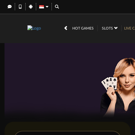
HOT GAMES
SLOTS
LIVE 