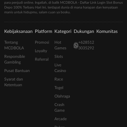
para penjudi online. Ingatlah, di balik MCDBOLA - Daftar Link Login Slot Bonus
Depo 100% Terbaru Hari Ini, terdapat dunia di mana harapan dan kenyataan
manis untuk hidupmu, salam cuan ya bosku.
Kebijaksanaan
Platform
Kategori
Dukungan
Komunitas
Tentang
Promosi
Hot
+628512
MCDBOLA
Games
3035292
Loyalty
Responsible
Slots
Referral
Gambling
Live
Pusat Bantuan
Casino
Syarat dan
Race
Ketentuan
Togel
Olahraga
Crash
Game
Arcade