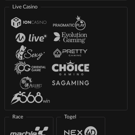
Live Casino
Race
Togel