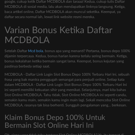
google, cukup ketik Daftar MCDBOLA dan taraaa! Kedua, cukup tulis Daftar
MCDBOLA di sosial media, lalu akan mendapatkan linknya langsung. Ketiga,
baca artikel online, Daftar MCDBOLA akan muncul seketika. Keempat, ya
daftar secara normal lah, lewat link website resmi mereka.
Varian Bonus Ketika Daftar
MCDBOLA
Setelah Daftar
Mcd bola
, bonus apa yang menanti? Pertama, bonus depo 100%
dijamin terpercaya. Kedua, bonus harian karena terlalu sering bermain. Ketiga,
bonus kekalahan ketika bermain sangat lama. Keempat, bonus kejutan yang
pastinya berbeda setiap saat.
MCDBOLA - Daftar Link Login Slot Bonus Depo 100% Terbaru Hari Ini, sebuah
frasa yang bak mantra penggugah semangat para penjudi online. Setiap kata
dalam MCDBOLA - Daftar Link Login Slot Bonus Depo 100% Terbaru Hari Ini
ini seperti memiliki kekuatan sihir yang memikat. Selanjutnya, mari kita bahas
Slot Online MCDBOLA. Tahu tidak, Slot Online MCDBOLA ini seperti candu,
semakin kamu main, semakin kamu ingin main lagi. Sekali mencoba Slot Online
MCDBOLA, rasanya tak bisa berhenti. Sungguh pengalaman yang... berkesan.
Klaim Bonus Depo 100% Untuk
Bermain Slot Online Hari Ini