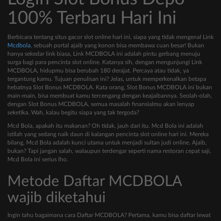
100% Terbaru Hari Ini
Berbicara tentang situs gacor slot online hari ini, siapa yang tidak mengenal Link
Mcdbola
, sebuah portal ajaib yang konon bisa membawa cuan besar! Bukan
hanya sekedar link biasa, Link MCDBOLA ini adalah pintu gerbang menuju
surga bagi para pencinta slot online. Katanya sih, dengan mengunjungi Link
MCDBOLA, hidupmu bisa berubah 180 derajat. Percaya atau tidak, ya
tergantung kamu. Tujuan penulisan ini? Jelas, untuk memperkenalkan betapa
hebatnya Slot Bonus MCDBOLA. Kata orang, Slot Bonus MCDBOLA ini bukan
main-main, bisa membuat kamu tercengang dengan keajaibannya. Seolah-olah,
dengan Slot Bonus MCDBOLA, semua masalah finansialmu akan lenyap
seketika. Wah, kalau begitu siapa yang tak tergoda?
Mcd Bola, apakah itu makanan? Oh tidak, jauh dari itu. Mcd Bola ini adalah
istilah yang sedang naik daun di kalangan pencinta slot online hari ini. Mereka
bilang, Mcd Bola adalah kunci utama untuk menjadi sultan judi online. Ajaib,
bukan? Tapi jangan salah, walaupun terdengar seperti nama restoran cepat saji,
Mcd Bola ini serius lho.
Metode Daftar MCDBOLA
wajib diketahui
Ingin tahu bagaimana cara Daftar MCDBOLA? Pertama, kamu bisa daftar lewat