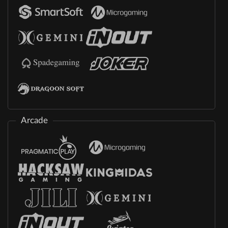
Arcade