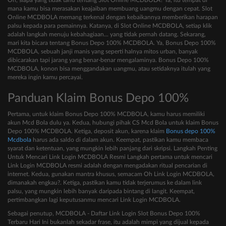
Oh, siapa yang tidak tahu tentang Slot Online MCDBOLA? Ya, itu tempat di
mana kamu bisa merasakan keajaiban membuang uangmu dengan cepat. Slot
Online MCDBOLA memang terkenal dengan kebaikannya memberikan harapan
palsu kepada para pemainnya. Katanya, di Slot Online MCDBOLA, setiap klik
adalah langkah menuju kebahagiaan... yang tidak pernah datang. Sekarang,
mari kita bicara tentang Bonus Depo 100% MCDBOLA. Ya, Bonus Depo 100%
MCDBOLA, sebuah janji manis yang seperti halnya mitos urban, banyak
dibicarakan tapi jarang yang benar-benar mengalaminya. Bonus Depo 100%
MCDBOLA, konon bisa menggandakan uangmu, atau setidaknya itulah yang
mereka ingin kamu percayai.
Panduan Klaim Bonus Depo 100%
Pertama, untuk klaim Bonus Depo 100% MCDBOLA, kamu harus memiliki
akun Mcd Bola dulu ya. Kedua, hubungi pihak CS Mcd Bola untuk klaim Bonus
Depo 100% MCDBOLA. Ketiga, deposit akun, karena klaim
Bonus depo 100%
Mcdbola
harus ada saldo di dalam akun. Keempat, pastikan kamu membaca
syarat dan ketentuan, yang mungkin lebih panjang dari skripsi. Langkah Penting
Untuk Mencari Link Login MCDBOLA Resmi Langkah pertama untuk mencari
Link Login MCDBOLA resmi adalah dengan mengadakan ritual pencarian di
internet. Kedua, gunakan mantra khusus, semacam Oh Link Login MCDBOLA,
dimanakah engkau?. Ketiga, pastikan kamu tidak terjerumus ke dalam link
palsu, yang mungkin lebih banyak daripada bintang di langit. Keempat,
pertimbangkan lagi keputusanmu mencari Link Login MCDBOLA.
Sebagai penutup, MCDBOLA - Daftar Link Login Slot Bonus Depo 100%
Terbaru Hari Ini bukanlah sekadar frase, itu adalah mimpi yang dijual kepada