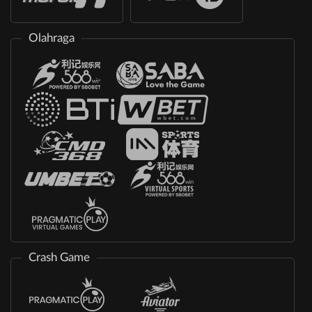
Olahraga
Crash Game