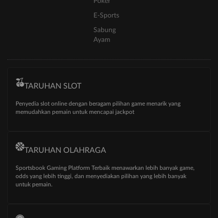
Poker
E-Sports
Sabung
Ayam
TARUHAN SLOT
Penyedia slot online dengan beragam pilihan game menarik yang
memudahkan pemain untuk mencapai jackpot
TARUHAN OLAHRAGA
Sportsbook Gaming Platform Terbaik menawarkan lebih banyak game,
odds yang lebih tinggi, dan menyediakan pilihan yang lebih banyak
untuk pemain.