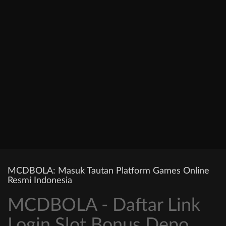
MCDBOLA: Masuk Tautan Platform Games Online
Resmi Indonesia
MCDBOLA - Daftar Link
Login Slot Bonus Depo