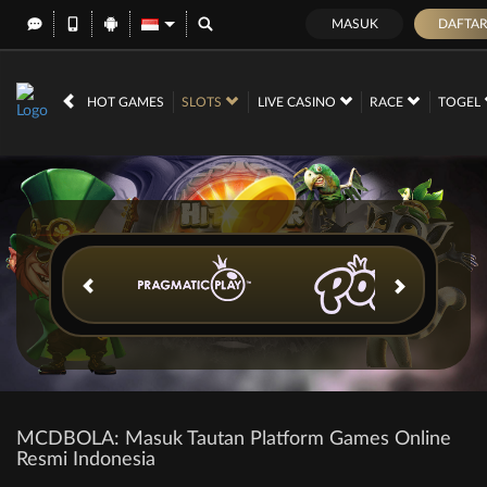
MASUK
DAFTA
IDR
12,672,720,
HOT GAMES
SLOTS
LIVE CASINO
RACE
TOGEL
MCDBOLA: Masuk Tautan Platform Games Online
Resmi Indonesia