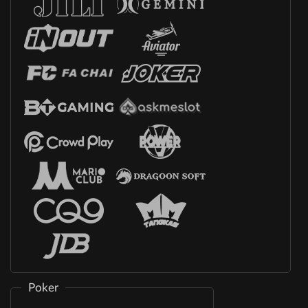
Poker