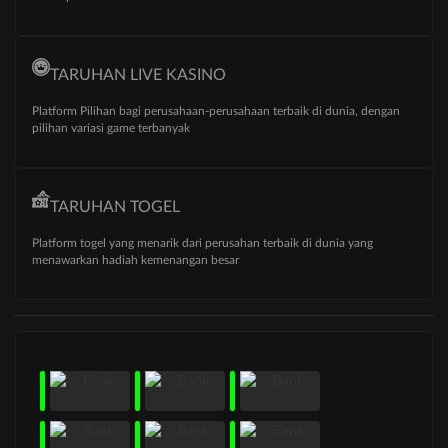
TARUHAN LIVE KASINO
Platform Pilihan bagi perusahaan-perusahaan terbaik di dunia, dengan
pilihan variasi game terbanyak
TARUHAN TOGEL
Platform togel yang menarik dari perusahan terbaik di dunia yang
menawarkan hadiah kemenangan besar