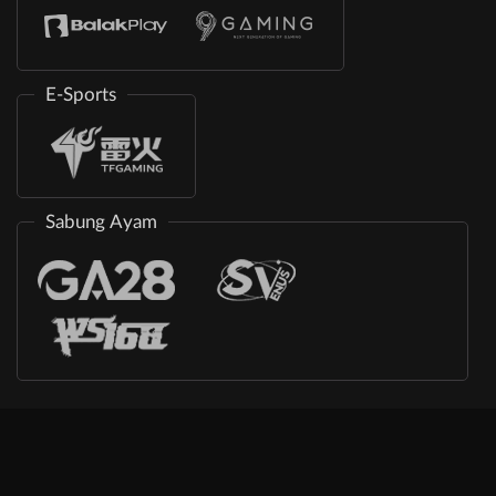
E-Sports
Sabung Ayam