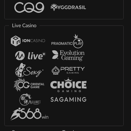
Live Casino