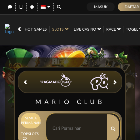
MASUK
DAFTAR
IDR
12,673,126,
HOT GAMES
SLOTS
LIVE CASINO
RACE
TOGEL
MARIO CLUB
SEMUA
PERMAINAN
TOP
SLOTS
20