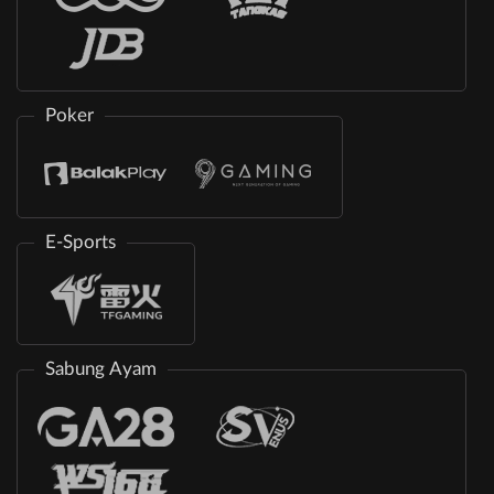
Poker
E-Sports
Sabung Ayam