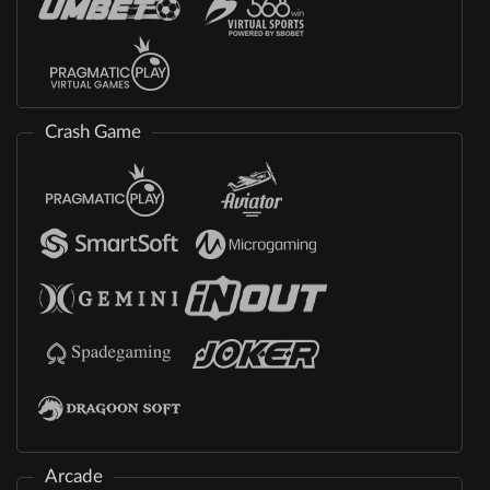
Crash Game
Arcade