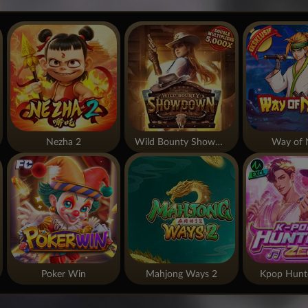
Nezha 2
Wild Bounty Showdown
Way of 
Poker Win
Mahjong Ways 2
Kpop Hunt