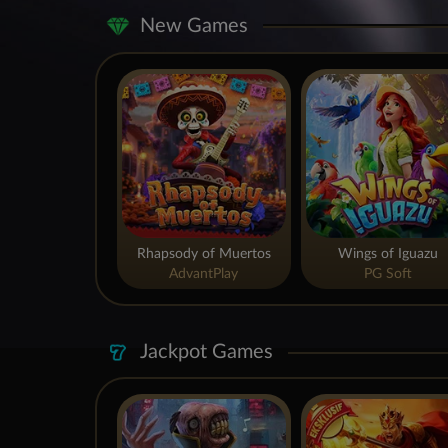
New Games
Rhapsody of Muertos
Wings of Iguazu
AdvantPlay
PG Soft
Jackpot Games