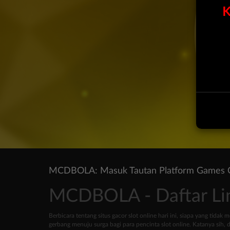
K
MCDBOLA: Masuk Tautan Platform Games On
MCDBOLA - Daftar Lin
Berbicara tentang situs gacor slot online hari ini, siapa yang tidak
gerbang menuju surga bagi para pencinta slot online. Katanya sih