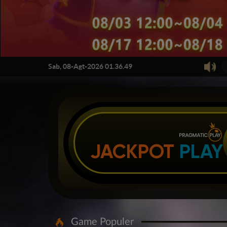
Sab, 08-Agt-2026 01.36.49
30-Jun-2026 dari 14.59.59 sampai 30-Sep-2026 14.59.59. Selama waktu ini, PP Virtu
JACKPOT
PLAY
Game Populer