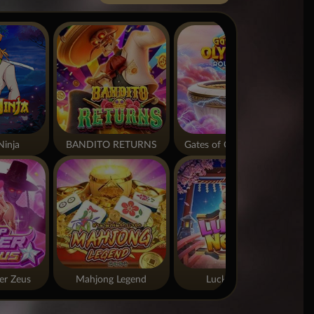
Ninja
BANDITO RETURNS
Gates of Olympus Roulette
er Zeus
Mahjong Legend
Lucky Neko